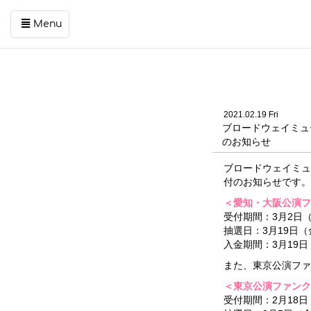
Menu
コ
ン
テ
ン
ツ
2021.02.19 Fri
を
ブロードウェイミュ
ス
のお知らせ
キ
ッ
ブロードウェイミュ
プ
付のお知らせです。
す
＜愛知・大阪公演フ
る
受付期間：3月2日（火
抽選日：3月19日（
入金期間：3月19日
また、東京公演ファ
＜東京公演ファンク
受付期間：2月18日（