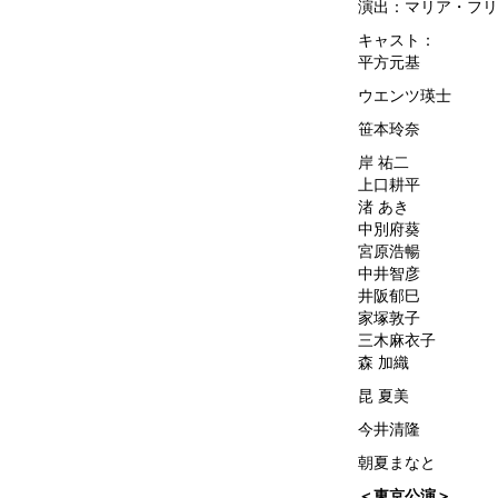
演出：マリア・フリ
キャスト：
平方元基
ウエンツ瑛士
笹本玲奈
岸 祐二
上口耕平
渚 あき
中別府葵
宮原浩暢
中井智彦
井阪郁巳
家塚敦子
三木麻衣子
森 加織
昆 夏美
今井清隆
朝夏まなと
＜東京公演＞