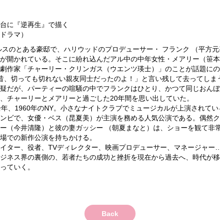
台に『逆再生』で描く
ドラマ）
ゼルスのとある豪邸で、ハリウッドのプロデューサー・ フランク （平方元
が開かれている。そこに紛れ込んだアル中の中年女性・メアリー（笹本
劇作家「チャーリー・クリンガス（ウエンツ瑛士）」のことが話題にの
昔、切っても切れない親友同士だったのよ！」と言い残して去ってしま
疑だが、パーティーの喧騒の中でフランクはひとり、かつて同じおんぼ
、チャーリーとメアリーと過ごした20年間を思い出していた。
余年、1960年のNY。小さなナイトクラブでミュージカルが上演されて
ンビで、女優・ベス（昆夏美）が主演を務める人気公演である。偶然ク
ー（今井清隆）と彼の妻ガッシー （朝夏まなと）は、ショーを観て非
場での新作公演を持ちかける。
イター、役者、TVディレクター、映画プロデューサー、マネージャー
ジネス界の裏側の、若者たちの成功と挫折を現在から過去へ、時代が移
っていく。
Back