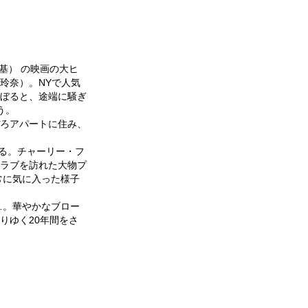
基） の映画の大ヒ
玲奈）。NYで人気
ぼると、途端に騒ぎ
う。
ろアパートに住み、
いる。チャーリー・フ
ラブを訪れた大物プ
常に気に入った様子
…。華やかなブロー
りゆく20年間をさ