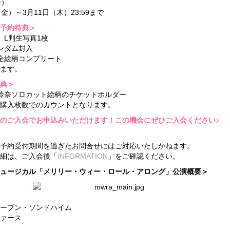
金）
金）～3月11日（木）23:59まで
予約特典＞
、L判生写真1枚
ンダム封入
全絵柄コンプリート
ます。
典＞
玲奈ソロカット絵柄のチケットホルダー
購入枚数でのカウントとなります。
のご入会でお申込みいただけます！この機会にぜひご入会ください♪
予約受付期間を過ぎたお問合せにはご対応いたしかねます。
細は、ご入会後「
INFORMATION
」をご確認ください。
ュージカル「メリリー・ウィー・ロール・アロング」公演概要＞
ーブン・ソンドハイム
ァース