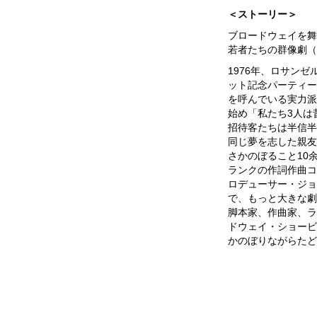
＜ストーリー＞
ブロードウェイを舞
若者たちの群像劇（
1976年、ロサン
ット記念パーティー
を呼んでいる実力派
始め「私たち3人は
招待客たちは半信半
同じ夢を志した親友
さかのぼること10
ランクの作詞作曲コ
ロデューサー・ジョ
で、もっと大きな劇
脚本家、作曲家、ラ
ドウェイ・ショービ
かのぼりながらたど