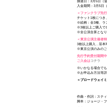
抽選日：3月5日（
入金期間：3月5日（
＜ファンクラブ先行
チケット1枚につき
※絵柄：全3種、ラ
※3枚以上ご購入で
※全公演合算となり
＜東京公演主催者特
3枚以上購入…笹本
※東京公演のみのご
先行予約受付期間中
ご入会は
コチラ
※いかなる場合でも
※お申込み方法等詳
＜ブロードウェイミ
作曲・作詞：スティ
脚本：ジョージ・フ