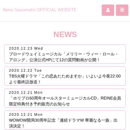
Rena Sasamoto OFFICIAL WEBSITE
コ
ン
NEWS
テ
ン
ツ
2020.12.23 Wed
を
ブロードウェイミュージカル「メリリー・ウィー・ロール・
ス
アロング」公演公式HPにて12の質問動画が公開！
キ
ッ
2020.12.22 Tue
プ
TBS火曜ドラマ「この恋あたためますか」いよいよ今夜22:00
す
より最終話放送！
る
2020.12.21 Mon
「ホリプロ60周年オールスターミュージカルCD」REINE会員
限定特典付き予約販売のお知らせ
2020.12.21 Mon
WOWOW開局30周年記念「連続ドラマW 華麗なる一族」出
演決定！