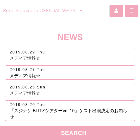
Rena Sasamoto OFFICIAL WEBSITE
コ
ン
NEWS
テ
ン
ツ
2019.08.29 Thu
を
メディア情報☆
ス
キ
2019.08.27 Tue
ッ
メディア情報☆
プ
す
2019.08.25 Sun
メディア情報☆
る
2019.08.20 Tue
「スジナシ BLITZシアターVol.10」ゲスト出演決定のお知ら
せ
SEARCH