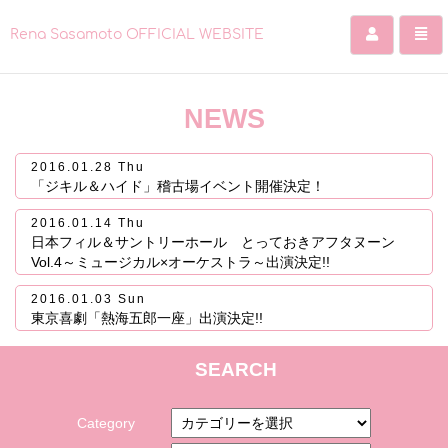
Rena Sasamoto OFFICIAL WEBSITE
コ
ン
NEWS
テ
ン
ツ
2016.01.28 Thu
を
「ジキル＆ハイド」稽古場イベント開催決定！
ス
キ
2016.01.14 Thu
ッ
日本フィル＆サントリーホール とっておきアフタヌーン
プ
Vol.4～ミュージカル×オーケストラ～出演決定!!
す
る
2016.01.03 Sun
東京喜劇「熱海五郎一座」出演決定!!
SEARCH
Category