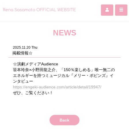
Rena Sasamoto OFFICIAL WEBSITE
コ
ン
NEWS
テ
ン
ツ
2025.11.20 Thu
を
掲載情報☆
ス
キ
☆演劇メディアAudience
ッ
笹本玲奈×小野田龍之介、「150％楽しめる」唯一無二の
プ
エネルギーを持つミュージカル『メリー・ポピンズ』イ
す
ンタビュー
る
https://engeki-audience.com/article/detail/19947/
ぜひ、ご覧ください！
Back