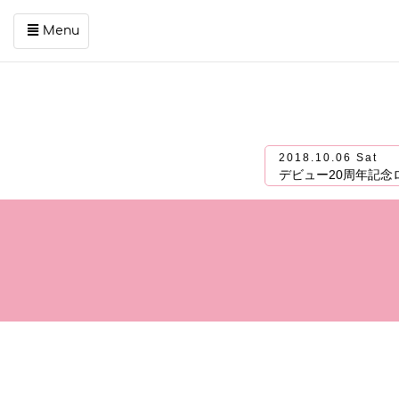
Menu
コ
ン
テ
ン
ツ
2018.10.06 Sat
を
デビュー20周年記念
ス
キ
ッ
プ
す
る