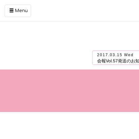
Menu
コ
ン
テ
ン
ツ
2017.03.15 Wed
を
会報Vol.57発送のお
ス
キ
ッ
プ
す
る