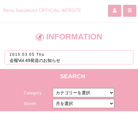
Rena Sasamoto OFFICIAL WEBSITE
コ
ン
INFORMATION
テ
ン
ツ
2015.03.05 Thu
を
会報Vol.49発送のお知らせ
ス
キ
ッ
SEARCH
プ
す
る
Category
Month