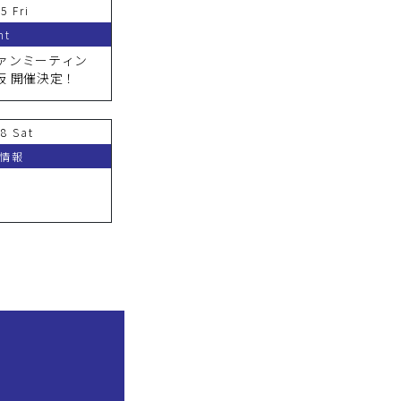
5 Fri
nt
.ファンミーティン
n大阪 開催決定！
18 Sat
演情報