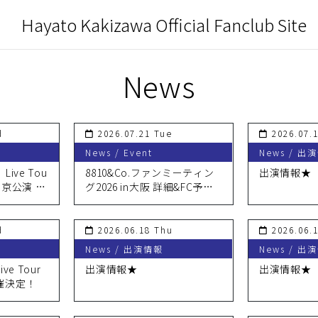
Hayato Kakizawa Official Fanclub Site
News
d
2026.07.21 Tue
2026.07.
News / Event
News / 出
ve Tou
8810&Co.ファンミーティン
出演情報★
」東京公演 FC
グ2026 in大阪 詳細&FC予約
案内
受付のご案内
d
2026.06.18 Thu
2026.06.
News / 出演情報
News / 出
e Tour
出演情報★
出演情報★
」開催決定！