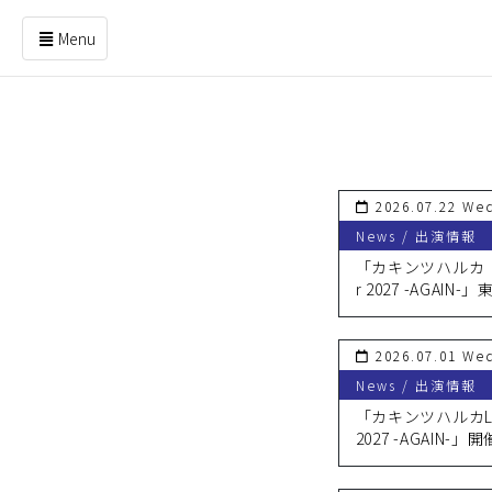
Menu
コ
ン
テ
ン
ツ
を
2026.07.22 We
ス
News / 出演情報
キ
ッ
「カキンツハルカ Li
プ
r 2027 -AGAIN-
す
先行予約受付のご
る
2026.07.01 We
News / 出演情報
「カキンツハルカLiv
2027 -AGAIN-