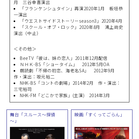
月 三谷幸喜演出
「フランケンシュタイン」再演2020年1月 板垣恭
一演出
「ウエストサイドストーリーseason3」2020年4月
「スクール・オブ・ロック」2020年8月 鴻上尚史
演出（中止）
＜その他＞
BeeTV「彼は、妹の恋人」2011年12月配信
ＮＨＫ-BS「ショータイム」 2012年5月OA
朗読劇「不帰の初恋、海老名SA」 2012年9月
作・演出：坂元裕二
NHK-BS「コントの劇場」2014年2月 作・演出：
三宅裕司
NHK-FM「どこかで家族」(主演) 2014年3月
舞台「スルース～探偵
映画「すくってごらん」
～」