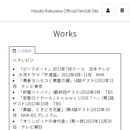
Hayato Kakizawa Official Fanclub Site
コ
ン
Works
テ
ン
ツ
～2020
を
ス
＜テレビ＞
キ
「ピースボート」2011年7月クール 日本テレビ
ッ
大河ドラマ「平清盛」2012年8月~11月 NHK
プ
「勇者ヨシヒコと悪霊の鍵」(8話ゲスト)2012年11
す
月 テレビ東京
る
「終電バイバイ」(最終回ゲスト)2013年3月 TBS
「安堂ロイド～Ａ.I.ｋｎｏｗｓ LOVE？～」(第2話
ゲスト)2013年10月 TBS
「黒猫、ときどき花屋」(第4話ゲスト)2013年10
月 NHK-BSプレミアム
「オリンピックの身代金」(第一夜)2013年11月30
日 テレビ朝日