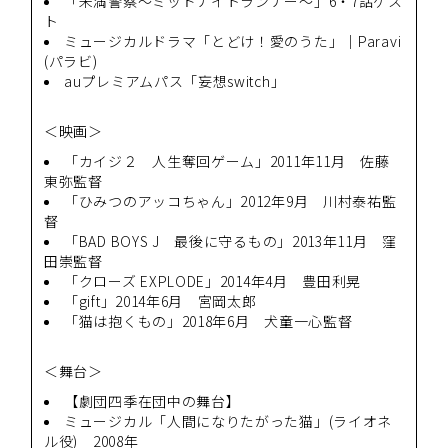
「未満警察～ミッドナイトランナー～」6・7話ゲス
ト
ミュージカルドラマ「とどけ！愛のうた」｜Paravi
(パラビ)
auプレミアムパス「妄想switch」
＜映画＞
「カイジ２ 人生奪回ゲーム」2011年11月 佐藤
東弥監督
「ひみつのアッコちゃん」2012年9月 川村泰祐監
督
「BAD BOYS J 最後に守るもの」2013年11月 窪
田崇監督
「クローズ EXPLODE」2014年4月 豊田利晃
「gift」2014年6月 宮岡太郎
「猫は抱くもの」2018年6月 犬童一心監督
＜舞台＞
【劇団四季在団中の舞台】
ミュージカル「人間になりたがった猫」(ライオネ
ル役) 2008年