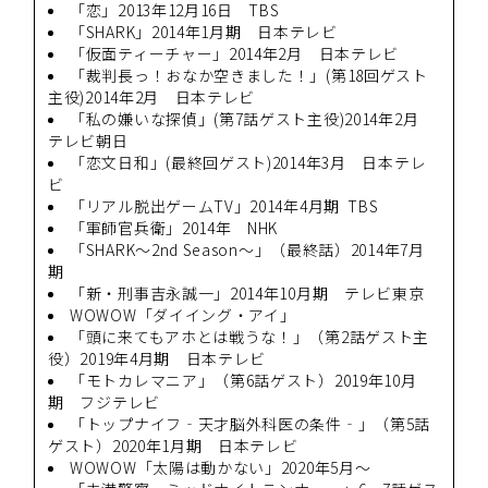
「恋」2013年12月16日 TBS
「SHARK」2014年1月期 日本テレビ
「仮面ティーチャー」2014年2月 日本テレビ
「裁判長っ！おなか空きました！」(第18回ゲスト
主役)2014年2月 日本テレビ
「私の嫌いな探偵」(第7話ゲスト主役)2014年2月
テレビ朝日
「恋文日和」(最終回ゲスト)2014年3月 日本テレ
ビ
「リアル脱出ゲームTV」2014年4月期 TBS
「軍師官兵衛」2014年 NHK
「SHARK～2nd Season～」（最終話）2014年7月
期
「新・刑事吉永誠一」2014年10月期 テレビ東京
WOWOW「ダイイング・アイ」
「頭に来てもアホとは戦うな！」（第2話ゲスト主
役）2019年4月期 日本テレビ
「モトカレマニア」（第6話ゲスト）2019年10月
期 フジテレビ
「トップナイフ‐天才脳外科医の条件‐」（第5話
ゲスト）2020年1月期 日本テレビ
WOWOW「太陽は動かない」2020年5月～