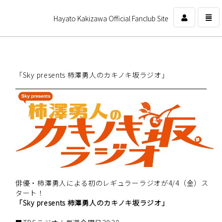
Hayato Kakizawa Official Fanclub Site
コ
ン
テ
ン
「Sky presents 柿澤勇人のカキノキ坂ラジオ」
ツ
を
ス
キ
ッ
プ
す
る
俳優・柿澤勇人による初のレギュラーラジオが4/4（金）ス
タート！
「Sky presents 柿澤勇人のカキノキ坂ラジオ」