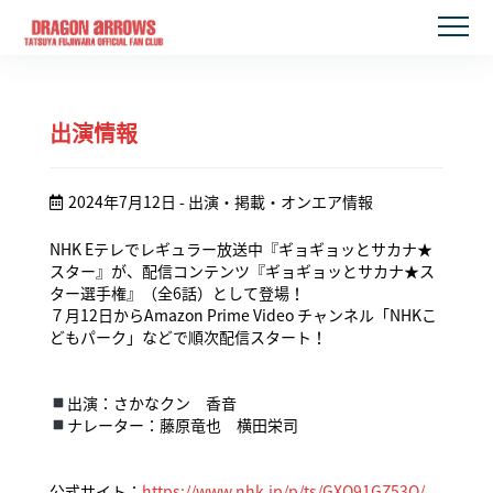
出演情報
2024年7月12日
- 出演・掲載・オンエア情報
NHK Eテレでレギュラー放送中『ギョギョッとサカナ★
スター』が、配信コンテンツ『ギョギョッとサカナ★ス
ター選手権』（全6話）として登場！
７月12日からAmazon Prime Video チャンネル「NHKこ
どもパーク」などで順次配信スタート！
出演：さかなクン 香音
ナレーター：藤原竜也 横田栄司
07.08
公式サイト：
https://www.nhk.jp/p/ts/GXQ91GZ53Q/