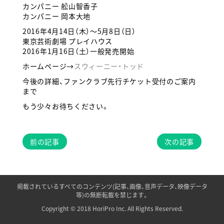
カンパニー 舩山智香子
カンパニー 岡本大地
2016年4月14日（木）～5月8日（日）
東京芸術劇場 プレイハウス
2016年1月16日（土）一般発売開始
ホームページ→
スウィーニー・トッド
今後の詳細、ファンクラブ先行チケット受付のご案内
まで
もう少々お待ちください。
前の記事
次の記事
掲載されているすべてのコンテンツ(記事、画像、音声データ、映像データ
等)の無断転載を禁じます。
Copyright © 2018 HoriPro Inc. All Rights Reserved.