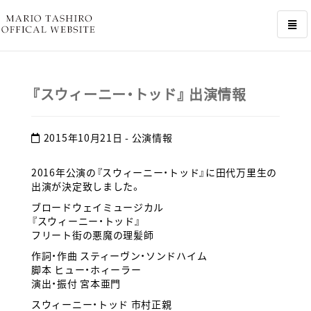
コ
ン
テ
『スウィーニー・トッド』 出演情報
ン
ツ
を
2015年10月21日
- 公演情報
ス
キ
ッ
2016年公演の『スウィーニー・トッド』に田代万里生の
プ
出演が決定致しました。
す
ブロードウェイミュージカル
る
『スウィーニー・トッド』
フリート街の悪魔の理髪師
作詞・作曲 スティーヴン・ソンドハイム
脚本 ヒュー・ホィーラー
演出・振付 宮本亜門
スウィーニー・トッド 市村正親