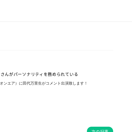
井一孝さんがパーソナリティを務められている
日21時～22時オンエア）に田代万里生がコメント出演致します！
次の記事