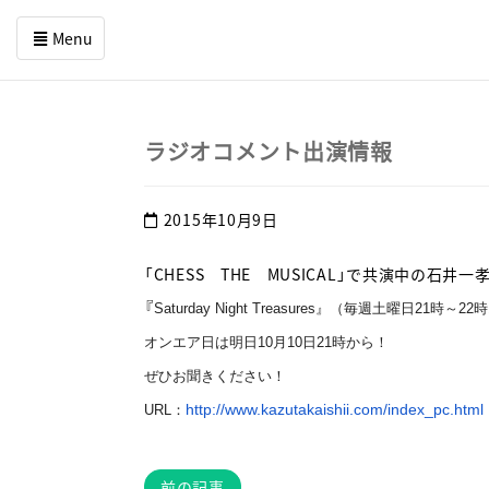
Menu
コ
ン
テ
ラジオコメント出演情報
ン
ツ
を
2015年10月9日
ス
キ
ッ
「CHESS THE MUSICAL」で共演中の石
プ
『
す
Saturday Night Treasures』（毎週土曜
る
オンエア日は明日10月10日21時から！
ぜひお聞きください！
http://www.kazutakaishii.com/
index_pc.html
URL：
前の記事